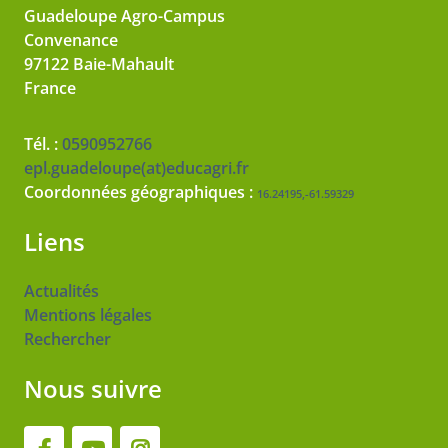
Guadeloupe Agro-Campus
Convenance
97122
Baie-Mahault
France
Tél. :
0590952766
epl.guadeloupe(at)educagri.fr
Coordonnées géographiques :
16.24195,-61.59329
Liens
Actualités
Mentions légales
Rechercher
Nous suivre