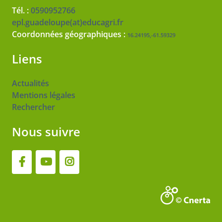
Tél. :
0590952766
epl.guadeloupe(at)educagri.fr
Coordonnées géographiques :
16.24195,-61.59329
Liens
Actualités
Mentions légales
Rechercher
Nous suivre